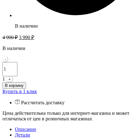
В наличии
Первоначальная
Текущая
4 990
₽
3 990
₽
цена
цена:
составляла
3
В наличии
4
990 ₽.
Quantity
-
990 ₽.
1
+
В корзину
Купить в 1 клик
Рассчитать доставку
Цена действительна только для интернет-магазина и может
отличаться от цен в розничных магазинах
Описание
Детали