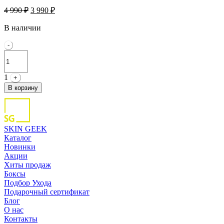
Первоначальная
Текущая
4 990
₽
3 990
₽
цена
цена:
составляла
3
В наличии
4
990 ₽.
Quantity
-
990 ₽.
1
+
В корзину
SKIN GEEK
Каталог
Новинки
Акции
Хиты продаж
Боксы
Подбор Ухода
Подарочный сертификат
Блог
О нас
Контакты