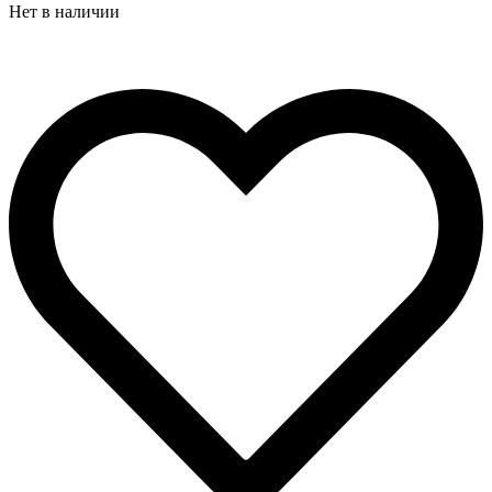
составляла
3
Нет в наличии
4
990 ₽.
990 ₽.